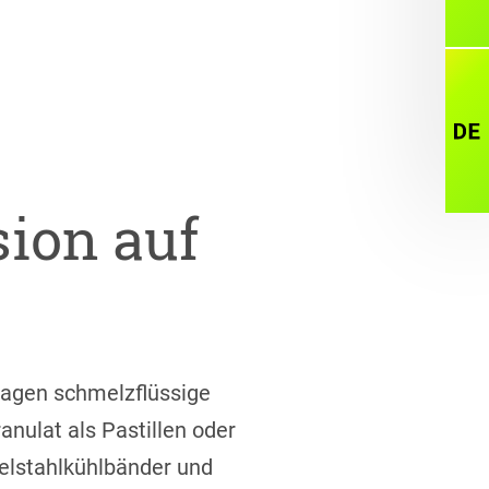
Sp
ion auf
lagen schmelzflüssige
anulat als Pastillen oder
elstahlkühlbänder und