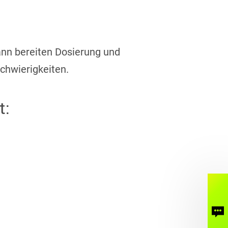
dann bereiten Dosierung und
chwierigkeiten.
t:
Ko