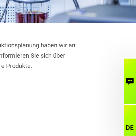
duktionsplanung haben wir an
nformieren Sie sich über
re Produkte.
Ko
Sp