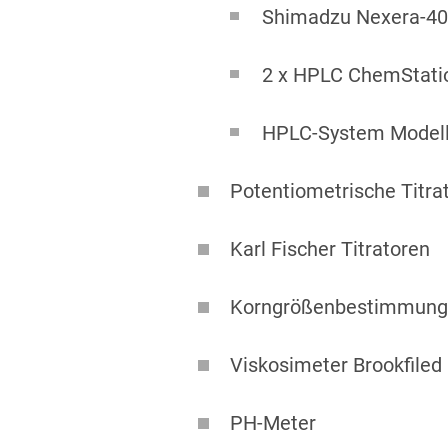
Shimadzu Nexera-40
2 x HPLC ChemStati
HPLC-System Modell
Potentiometrische Titra
Karl Fischer Titratoren
Korngrößenbestimmung 
Viskosimeter Brookfile
PH-Meter