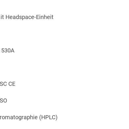
t Headspace-Einheit
G1530A
SC CE
FSO
hromatographie (HPLC)