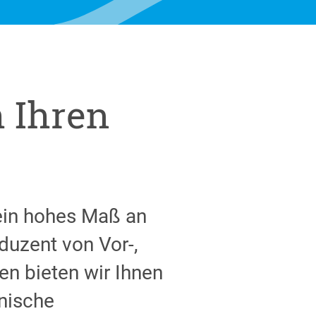
 Ihren
 ein hohes Maß an
oduzent von Vor-,
n bieten wir Ihnen
hnische