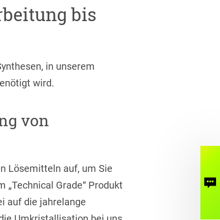
beitung bis
 Synthesen, in unserem
enötigt wird.
ung von
en Lösemitteln auf, um Sie
em „Technical Grade“ Produkt
Ko
i auf die jahrelange
die Umkristallisation bei uns