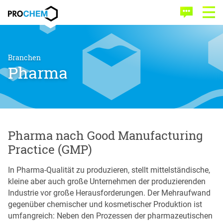
Zum
Zum
PROCHEM
Inhalt
Menü
Kontakt
Menü
springen
springen
öffne
Branchen
Pharma
Pharma nach Good Manufacturing
Practice (GMP)
In Pharma-Qualität zu produzieren, stellt mittelständische,
kleine aber auch große Unternehmen der produzierenden
Industrie vor große Herausforderungen. Der Mehraufwand
gegenüber chemischer und kosmetischer Produktion ist
umfangreich: Neben den Prozessen der pharmazeutischen